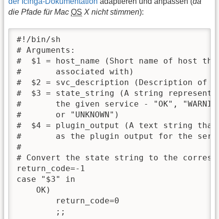
der Icinga-Dokumentation
adaptieren und anpassen (
da
die Pfade für Mac
OS
X nicht stimmen
):
#!/bin/sh

# Arguments:

#  $1 = host_name (Short name of host that
#       associated with)

#  $2 = svc_description (Description of th
#  $3 = state_string (A string representin
#       the given service - "OK", "WARNING
#       or "UNKNOWN")

#  $4 = plugin_output (A text string that 
#       as the plugin output for the servi
#

# Convert the state string to the correspo
return_code=-1

case "$3" in

    OK)

        return_code=0

        ;;
