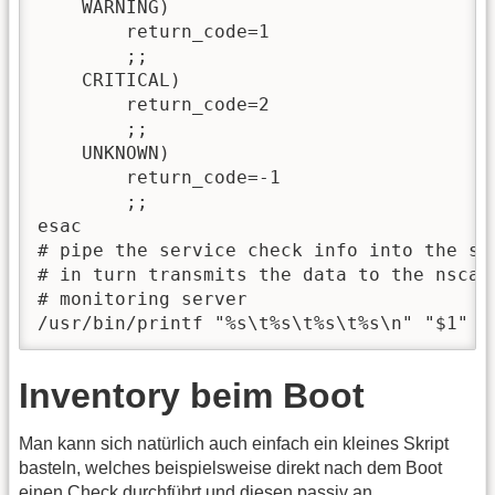
    WARNING)

        return_code=1

        ;;

    CRITICAL)

        return_code=2

        ;;

    UNKNOWN)

        return_code=-1

        ;;

esac

# pipe the service check info into the sen
# in turn transmits the data to the nsca d
# monitoring server

/usr/bin/printf "%s\t%s\t%s\t%s\n" "$1" "
Inventory beim Boot
Man kann sich natürlich auch einfach ein kleines Skript
basteln, welches beispielsweise direkt nach dem Boot
einen Check durchführt und diesen passiv an