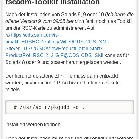
rscadm-Toolkit Installation
Nach der Installation von Solaris 8, 9 oder 10 (
ich habe die
offene Version 9 vom 09/05 benutzt
) fehlt noch das Toolkit,
um die RSC-Karte zu administrieren. Auf
https://cds.sun.com/is-
bin/INTERSHOP.enfinity/WFS/CDS-CDS_SMI-
Site/en_US/-/USD/ViewProductDetail-Start?
ProductRef=RSC-2_2-G-F@CDS-CDS_SMI
kann es für
Solaris 8 oder 9 und später heruntergeladen werden.
Der heruntergeladene ZIP-File muss dann entpackt
werden, bevor die im ZIP-Archiv enthaltenen Pakete
mittels
 # /usr/sbin/pkgadd -d .
installiert werden können.
Nach der Installation muss das Toolkit konfiguriert werden: