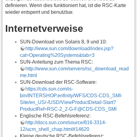
definieren. Wenn dies funktioniert hat, ist die RSC-Karte
wieder entsperrt und benutzbar.
Internetverweise
SUN-Download von Solaris 8, 9 und 10:
http://www.sun.com/download/index.jsp?
cat=Operating%20Systems&tab=3
SUN-Anleitung zum Thema RSC:
http://www.sun.com/servers/rsc_download_read
me.html
SUN-Download der RSC-Software:
https://cds.sun.com/is-
bin/INTERSHOP.enfinity/WFS/CDS-CDS_SMI-
Site/en_US/-/USD/ViewProductDetail-Start?
ProductRef=RSC-2_2-G-F@CDS-CDS_SMI
Englische RSC-Befehlsreferenz:
http://docs.sun.com/source/816-3314-
12/ucm_shell_chap.html#14620
Kleine deutsche RSC-Befehlsreferenz: