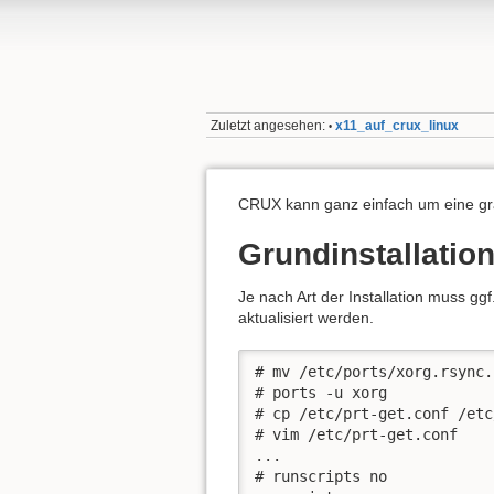
Zuletzt angesehen:
x11_auf_crux_linux
•
CRUX kann ganz einfach um eine gra
Grundinstallatio
Je nach Art der Installation muss ggf
aktualisiert werden.
# mv /etc/ports/xorg.rsync.
# ports -u xorg

# cp /etc/prt-get.conf /etc
# vim /etc/prt-get.conf

...

# runscripts no
