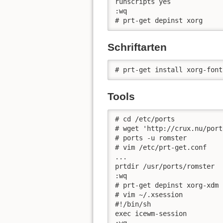
runscripts yes

:wq

# prt-get depinst xorg
Schriftarten
# prt-get install xorg-font
Tools
# cd /etc/ports

# wget 'http://crux.nu/port
# ports -u romster

# vim /etc/prt-get.conf

...

prtdir /usr/ports/romster

:wq

# prt-get depinst xorg-xdm 
# vim ~/.xsession

#!/bin/sh

exec icewm-session
