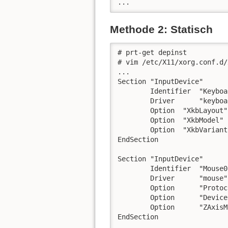
...
Methode 2: Statisch
# prt-get depinst 

# vim /etc/X11/xorg.conf.d/
...

Section "InputDevice"

        Identifier  "Keyboar
        Driver      "keyboar
        Option  "XkbLayout"
        Option  "XkbModel" 
        Option  "XkbVariant
EndSection

Section "InputDevice"

        Identifier  "Mouse0"
        Driver      "mouse"

        Option      "Protoc
        Option      "Device
        Option      "ZAxisM
EndSection

...
