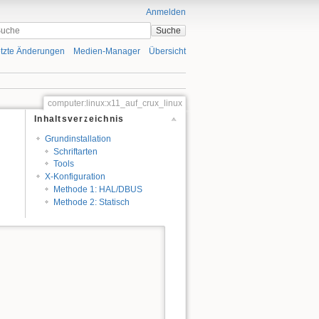
Anmelden
Suche
tzte Änderungen
Medien-Manager
Übersicht
computer:linux:x11_auf_crux_linux
Inhaltsverzeichnis
Grundinstallation
Zeige Quelltext
Schriftarten
Ältere Versionen
Tools
X-Konfiguration
Links hierher
Methode 1: HAL/DBUS
Methode 2: Statisch
Nach oben