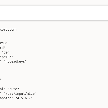
xorg.conf

d0"

d"

 "de"

"pc105"

" "nodeadkeys"



ol" "auto"

" "/dev/input/mice"

apping" "4 5 6 7"
