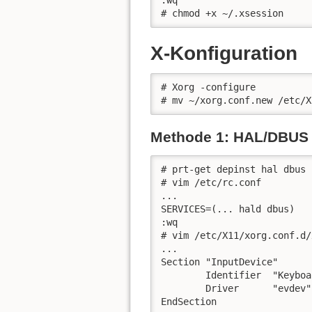
:wq

# chmod +x ~/.xsession
X-Konfiguration
# Xorg -configure

# mv ~/xorg.conf.new /etc/X
Methode 1: HAL/DBUS
# prt-get depinst hal dbus

# vim /etc/rc.conf

...

SERVICES=(... hald dbus)

:wq

# vim /etc/X11/xorg.conf.d/
...

Section "InputDevice"

        Identifier  "Keyboar
        Driver      "evdev"

EndSection
