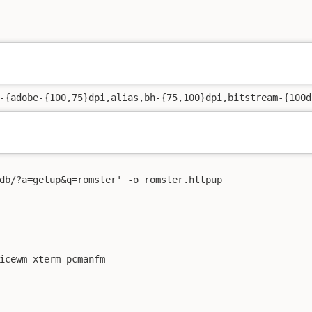
-{adobe-{100,75}dpi,alias,bh-{75,100}dpi,bitstream-{100d
db/?a=getup&q=romster' -o romster.httpup

icewm xterm pcmanfm
