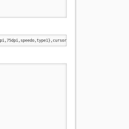
pi,75dpi,speedo,type1},cursor-misc,misc-misc,mutt-misc,u