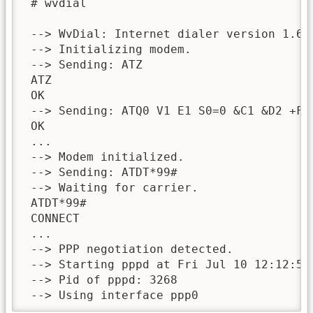
 # wvdial

 --> WvDial: Internet dialer version 1.60

 --> Initializing modem.

 --> Sending: ATZ

 ATZ

 OK

 --> Sending: ATQ0 V1 E1 S0=0 &C1 &D2 +FC
 OK

 ...

 --> Modem initialized.

 --> Sending: ATDT*99#

 --> Waiting for carrier.

 ATDT*99#

 CONNECT

 ...

 --> PPP negotiation detected.

 --> Starting pppd at Fri Jul 10 12:12:57 
 --> Pid of pppd: 3268

 --> Using interface ppp0