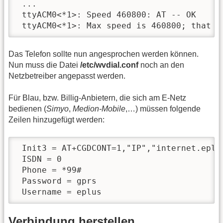
 ...

 ttyACM0<*1>: Speed 460800: AT -- OK

 ttyACM0<*1>: Max speed is 460800; that s
Das Telefon sollte nun angesprochen werden können.
Nun muss die Datei
/etc/wvdial.conf
noch an den
Netzbetreiber angepasst werden.
Für Blau, bzw. Billig-Anbietern, die sich am E-Netz
bedienen (
Simyo
,
Medion-Mobile
,…) müssen folgende
Zeilen hinzugefügt werden:
 Init3 = AT+CGDCONT=1,"IP","internet.eplus
 ISDN = 0

 Phone = *99#

 Password = gprs

 Username = eplus
Verbindung herstellen