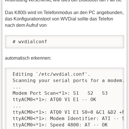
Das K800i wird im Telefonmodus an den PC angebunden,
das Konfigurationstool von WVDial sollte das Telefon
nach dem Aufruf von
 # wvdialconf
automatisch erkennen:
 Editing `/etc/wvdial.conf'.

 Scanning your serial ports for a modem.

 ... 

 Modem Port Scan<*1>: S1   S2   S3   

 ttyACM0<*1>: ATQ0 V1 E1 -- OK

 ...

 ttyACM0<*1>: ATQ0 V1 E1 S0=0 &C1 &D2 +FCL
 ttyACM0<*1>: Modem Identifier: ATI -- Son
 ttyACM0<*1>: Speed 4800: AT -- OK
